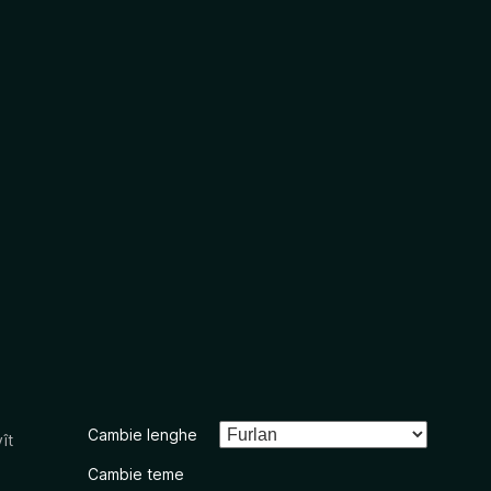
Cambie lenghe
ît
Cambie teme