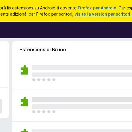
prâ lis estensions su Android ti covente
Firefox par Android
. Par es
nts adizionâi par Firefox par scritori,
visite la version par scritori 
Estensions di Bruno
N
o
s
o
n
a
N
n
o
c
s
j
o