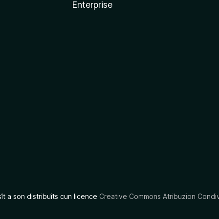
Enterprise
x
sît a son distribuîts cun licence
Creative Commons Atribuzion Condiv