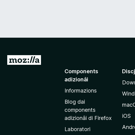
V
a
Components
Disc
a
adizionâi
Down
e
Informazions
p
Win
a
Blog dai
mac
g
components
j
iOS
adizionâi di Firefox
i
Andr
Laboratori
n