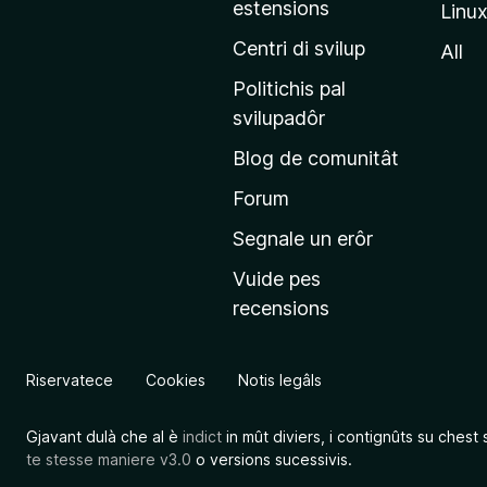
estensions
Linu
e
p
Centri di svilup
All
r
Politichis pal
i
svilupadôr
n
Blog de comunitât
c
i
Forum
p
Segnale un erôr
â
Vuide pes
l
recensions
d
a
l
Riservatece
Cookies
Notis legâls
s
î
Gjavant dulà che al è
indict
in mût diviers, i contignûts su chest 
t
te stesse maniere v3.0
o versions sucessivis.