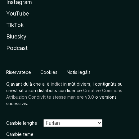
Instagram
YouTube
TikTok
Bluesky
Podcast
Riservatece
Cookies
Notis legâls
Gjavant dulà che al è
indict
in mût diviers, i contignûts su
chest sît a son distribuîts cun licence
Creative Commons
Atribuzion Condivît te stesse maniere v3.0
o versions
sucessivis.
Cambie lenghe
Cambie teme