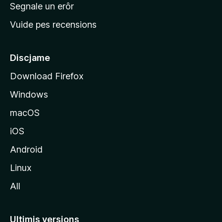
n
Segnale un erôr
c
Vuide pes recensions
i
p
â
Discjame
l
Download Firefox
d
Windows
a
l
macOS
s
iOS
î
t
Android
M
Linux
o
All
z
i
l
Ultimis versions