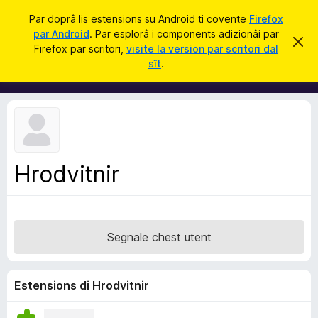
C
Jentre
Par doprâ lis estensions su Android ti covente
Firefox
î
par Android
. Par esplorâ i components adizionâi par
C
S
r
Firefox par scritori,
visite la version par scritori dal
i
o
sît
.
e
m
r
e
p
c
o
h
e
n
s
e
t
a
n
v
Hrodvitnir
t
î
s
s
a
d
Segnale chest utent
i
z
i
Estensions di Hrodvitnir
o
n