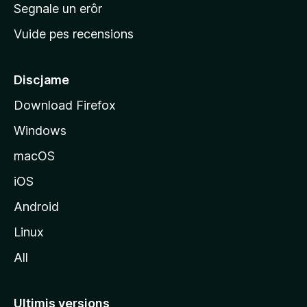
n
Segnale un erôr
c
Vuide pes recensions
i
p
â
Discjame
l
Download Firefox
d
Windows
a
l
macOS
s
iOS
î
t
Android
M
Linux
o
All
z
i
l
Ultimis versions