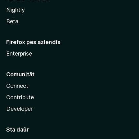
l
Nightly
a
Beta
Firefox pes aziendis
Enterprise
Comunitât
Connect
Contribute
Developer
Sta daûr