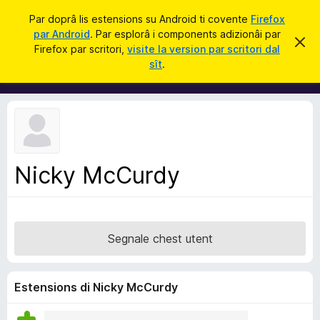
C
Jentre
Par doprâ lis estensions su Android ti covente
Firefox
î
par Android
. Par esplorâ i components adizionâi par
C
S
r
Firefox par scritori,
visite la version par scritori dal
i
o
sît
.
e
m
r
e
p
c
o
h
e
n
s
e
t
a
n
v
Nicky McCurdy
t
î
s
s
a
d
Segnale chest utent
i
z
i
Estensions di Nicky McCurdy
o
n