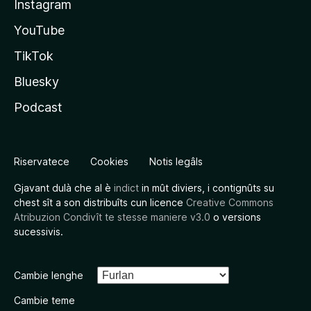
Instagram
YouTube
TikTok
Bluesky
Podcast
Riservatece
Cookies
Notis legâls
Gjavant dulà che al è
indict
in mût diviers, i contignûts su
chest sît a son distribuîts cun licence
Creative Commons
Atribuzion Condivît te stesse maniere v3.0
o versions
sucessivis.
Cambie lenghe
Cambie teme