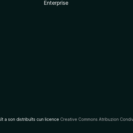
Enterprise
x
sît a son distribuîts cun licence
Creative Commons Atribuzion Condiv