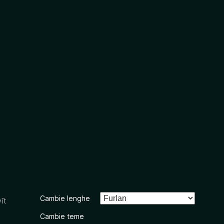
Cambie lenghe
ît
Cambie teme