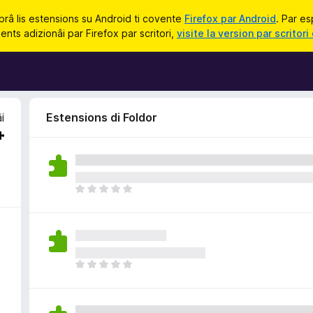
prâ lis estensions su Android ti covente
Firefox par Android
. Par es
nts adizionâi par Firefox par scritori,
visite la version par scritori 
i
Estensions di Foldor
N
o
s
o
n
a
N
n
o
c
s
j
o