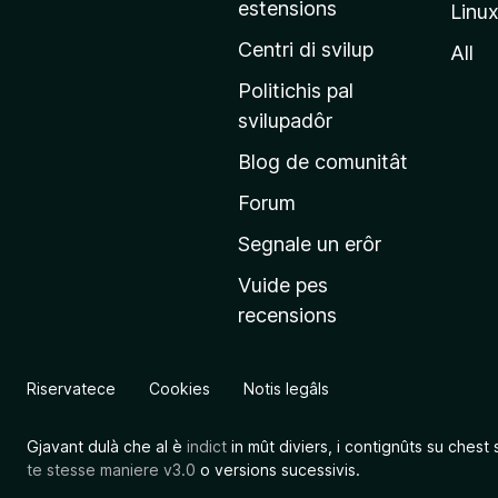
estensions
Linu
e
p
Centri di svilup
All
r
Politichis pal
i
svilupadôr
n
Blog de comunitât
c
i
Forum
p
Segnale un erôr
â
Vuide pes
l
recensions
d
a
l
Riservatece
Cookies
Notis legâls
s
î
Gjavant dulà che al è
indict
in mût diviers, i contignûts su chest 
t
te stesse maniere v3.0
o versions sucessivis.