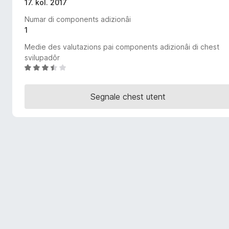
17. kol. 2017
â
Numar di components adizionâi
i
1
p
a
Medie des valutazions pai components adizionâi di chest
r
svilupadôr
V
F
a
i
l
r
Segnale chest utent
u
e
t
f
a
o
d
x
e
3
,
7
s
u
5