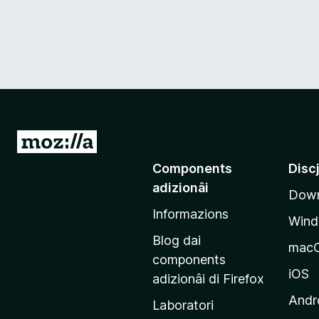
V
a
Components
Disc
a
adizionâi
Down
e
Informazions
p
Win
a
Blog dai
mac
g
components
j
iOS
adizionâi di Firefox
i
Andr
Laboratori
n