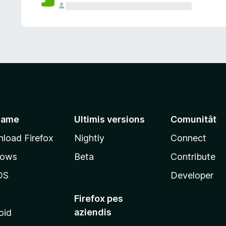
jame
Ultimis versions
Comunitât
load Firefox
Nightly
Connect
dows
Beta
Contribute
OS
Developer
Firefox pes
aziendis
oid