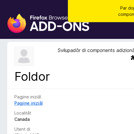
Par do
compone
C
o
m
p
o
Svilupadôr di components adizionâ
n
e
n
Foldor
t
s
a
d
Pagjine iniziâl
i
Pagjine iniziâl
z
Localitât
i
Canada
o
Utent di
n