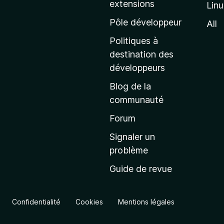
extensions
Lin
g
e
Pôle développeur
All
d
Politiques à
’
destination des
a
développeurs
c
Blog de la
c
communauté
u
e
Forum
i
Signaler un
l
problème
d
Guide de revue
e
M
o
Confidentialité
Cookies
Mentions légales
z