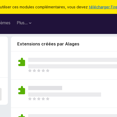
utiliser ces modules complémentaires, vous devez
télécharger Fir
hèmes
Plus…
Extensions créées par Alages
I
l
n
’
y
a
I
a
l
u
n
c
’