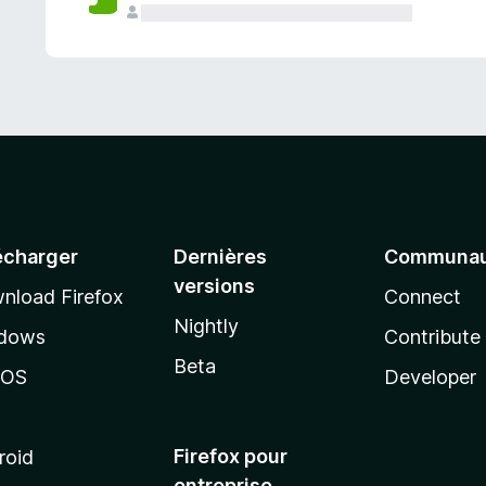
a
n
t
écharger
Dernières
Communau
versions
nload Firefox
Connect
Nightly
dows
Contribute
Beta
cOS
Developer
Firefox pour
roid
entreprise