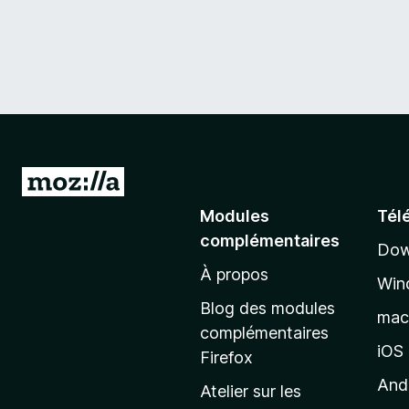
A
l
Modules
Tél
l
complémentaires
Dow
e
À propos
r
Win
à
Blog des modules
ma
l
complémentaires
a
iOS
Firefox
p
And
Atelier sur les
a