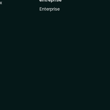
ux
Enterprise