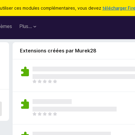
utiliser ces modules complémentaires, vous devez
télécharger Fir
hèmes
Plus…
Extensions créées par Murek28
I
l
n
’
y
a
I
a
l
u
n
c
’