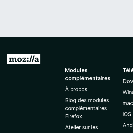
A
l
Modules
Tél
l
complémentaires
Dow
e
À propos
r
Win
à
Blog des modules
ma
l
complémentaires
a
iOS
Firefox
p
And
Atelier sur les
a