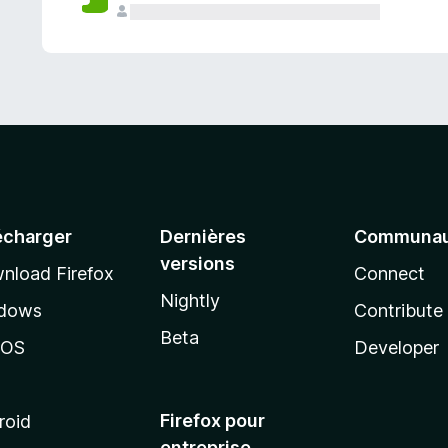
a
n
t
écharger
Dernières
Communau
versions
nload Firefox
Connect
Nightly
dows
Contribute
Beta
cOS
Developer
Firefox pour
roid
entreprise