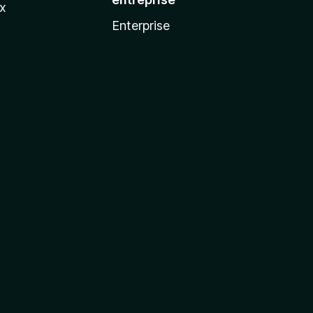
ux
Enterprise