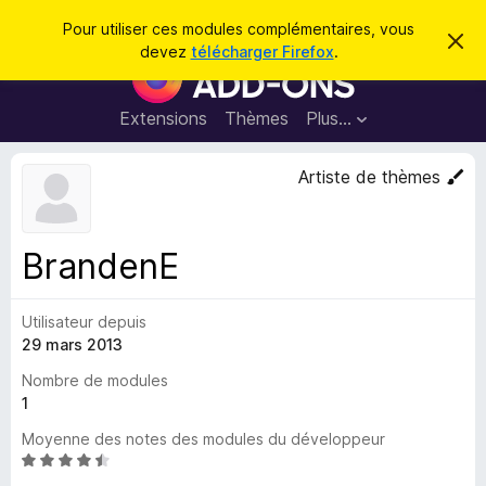
R
Connexion
Pour utiliser ces modules complémentaires, vous
C
e
devez
télécharger Firefox
.
a
M
c
c
o
h
h
e
d
Extensions
Thèmes
Plus…
e
r
u
c
r
e
l
Artiste de thèmes
c
m
e
e
h
s
s
e
s
p
a
BrandenE
r
g
o
e
u
Utilisateur depuis
r
29 mars 2013
l
e
Nombre de modules
n
1
a
Moyenne des notes des modules du développeur
v
N
i
o