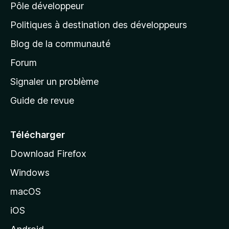
n
Pôle développeur
a
u
s
r
g
t
Politiques à destination des développeurs
l
e
a
’
Blog de la communauté
n
d
i
t
’
Forum
n
s
a
Signaler un problème
t
c
a
Guide de revue
c
n
t
u
e
Télécharger
i
Download Firefox
l
Windows
d
e
macOS
M
iOS
o
z