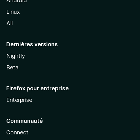
Android
i
Linux
l
All
l
a
Dernières versions
Nightly
Beta
Firefox pour entreprise
Enterprise
Communauté
Connect