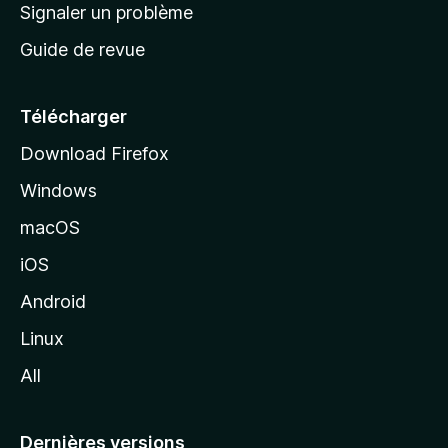
a
Signaler un problème
t
c
a
Guide de revue
c
n
t
u
e
Télécharger
i
Download Firefox
l
Windows
d
e
macOS
M
iOS
o
z
Android
i
Linux
l
All
l
a
Dernières versions