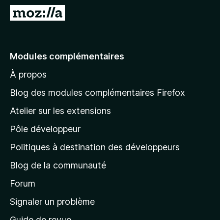
g
A
a
l
t
l
e
e
Modules complémentaires
u
r
r
À propos
à
F
l
i
Blog des modules complémentaires Firefox
r
a
Atelier sur les extensions
e
p
f
Pôle développeur
a
o
g
Politiques à destination des développeurs
x
e
Blog de la communauté
d
’
Forum
a
Signaler un problème
c
Guide de revue