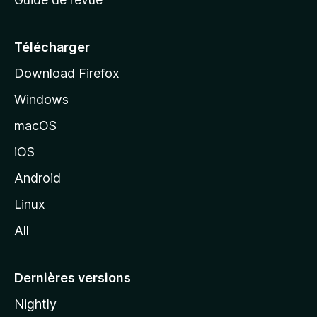
c
u
e
Télécharger
i
Download Firefox
l
Windows
d
e
macOS
M
iOS
o
z
Android
i
Linux
l
All
l
a
Dernières versions
Nightly