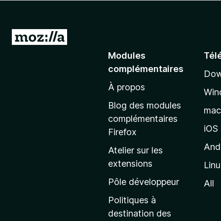
g
a
t
A
e
l
Modules
Tél
u
l
r
complémentaires
Dow
e
F
À propos
r
i
Win
à
r
Blog des modules
ma
e
l
complémentaires
f
a
iOS
Firefox
o
p
And
Atelier sur les
x
a
extensions
Lin
g
e
Pôle développeur
All
d
Politiques à
’
destination des