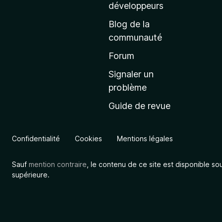
a
développeurs
c
Blog de la
c
communauté
u
e
Forum
i
Signaler un
l
problème
d
Guide de revue
e
M
o
Confidentialité
Cookies
Mentions légales
z
i
Sauf
mention contraire
, le contenu de ce site est disponible so
l
supérieure.
l
a