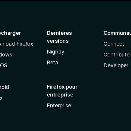
écharger
Dernières
Communau
versions
nload Firefox
Connect
Nightly
dows
Contribute
Beta
cOS
Developer
Firefox pour
roid
entreprise
ux
Enterprise