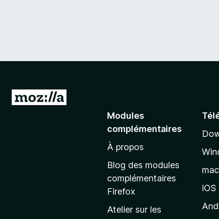
A
l
Modules
Tél
l
complémentaires
Dow
e
À propos
r
Win
à
Blog des modules
ma
l
complémentaires
a
iOS
Firefox
p
And
Atelier sur les
a