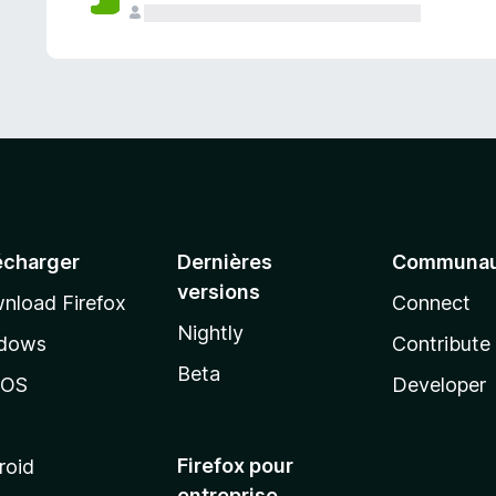
a
n
t
écharger
Dernières
Communau
versions
nload Firefox
Connect
Nightly
dows
Contribute
Beta
cOS
Developer
Firefox pour
roid
entreprise