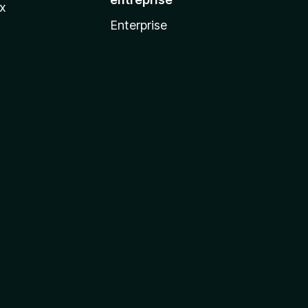
ux
Enterprise