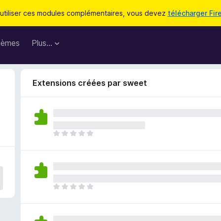
utiliser ces modules complémentaires, vous devez
télécharger Fir
hèmes
Plus…
Extensions créées par sweet
I
l
n
’
y
a
I
a
l
u
n
c
’