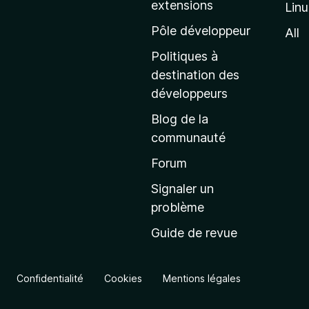
extensions
Lin
g
e
Pôle développeur
All
d
Politiques à
’
destination des
a
développeurs
c
Blog de la
c
communauté
u
e
Forum
i
Signaler un
l
problème
d
Guide de revue
e
M
o
Confidentialité
Cookies
Mentions légales
z