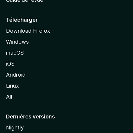
c
u
e
Télécharger
i
Download Firefox
l
Windows
d
e
macOS
M
iOS
o
z
Android
i
Linux
l
All
l
a
Dernières versions
Nightly