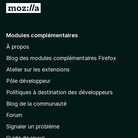
g
A
a
l
t
l
e
e
Modules complémentaires
u
r
r
À propos
à
F
l
i
Blog des modules complémentaires Firefox
r
a
Atelier sur les extensions
e
p
f
Pôle développeur
a
o
g
Politiques à destination des développeurs
x
e
Blog de la communauté
d
’
Forum
a
Signaler un problème
c
Guide de revue