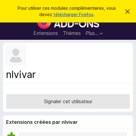
R
Connexion
Pour utiliser ces modules complémentaires, vous
C
e
devez
télécharger Firefox
.
a
M
c
c
o
h
h
e
d
Extensions
Thèmes
Plus…
e
r
u
c
r
e
l
c
m
e
e
h
s
s
e
s
p
a
nlvivar
r
g
o
e
u
r
l
Signaler cet utilisateur
e
n
a
Extensions créées par nlvivar
v
i