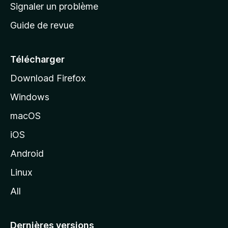
a
Signaler un problème
t
c
a
Guide de revue
c
n
t
u
e
Télécharger
i
Download Firefox
l
Windows
d
e
macOS
M
iOS
o
z
Android
i
Linux
l
All
l
a
Dernières versions