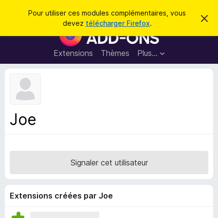
R
Connexion
Pour utiliser ces modules complémentaires, vous
C
e
devez
télécharger Firefox
.
a
M
c
c
o
h
h
e
d
Extensions
Thèmes
Plus…
e
r
u
c
r
e
l
c
m
e
e
h
s
s
e
s
p
a
Joe
r
g
o
e
u
r
l
Signaler cet utilisateur
e
n
a
Extensions créées par Joe
v
i