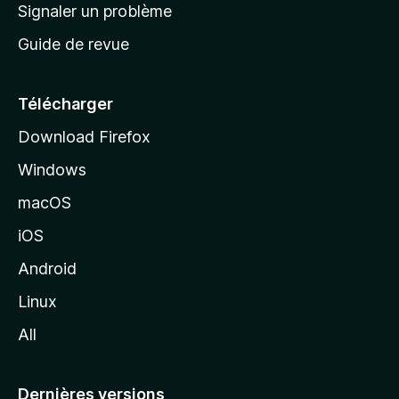
a
Signaler un problème
t
c
a
Guide de revue
c
n
t
u
e
Télécharger
i
Download Firefox
l
Windows
d
e
macOS
M
iOS
o
z
Android
i
Linux
l
All
l
a
Dernières versions