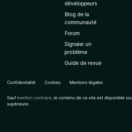
a
développeurs
c
Blog de la
c
communauté
u
e
Forum
i
Signaler un
l
problème
d
Guide de revue
e
M
o
Confidentialité
Cookies
Mentions légales
z
i
Sauf
mention contraire
, le contenu de ce site est disponible so
l
supérieure.
l
a