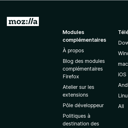
g
a
t
A
e
l
Modules
Tél
u
l
r
complémentaires
Dow
e
F
À propos
r
i
Win
à
r
Blog des modules
ma
e
l
complémentaires
f
a
iOS
Firefox
o
p
And
Atelier sur les
x
a
extensions
Lin
g
e
Pôle développeur
All
d
Politiques à
’
destination des