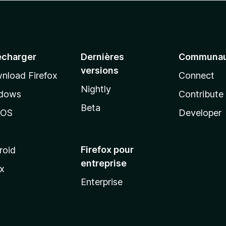
écharger
Dernières
Communau
versions
nload Firefox
Connect
Nightly
dows
Contribute
Beta
cOS
Developer
Firefox pour
roid
entreprise
ux
Enterprise