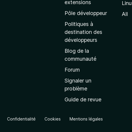
extensions
Lin
g
e
Pôle développeur
All
d
Politiques à
’
destination des
a
développeurs
c
Blog de la
c
communauté
u
e
Forum
i
Signaler un
l
problème
d
Guide de revue
e
M
o
Confidentialité
Cookies
Mentions légales
z