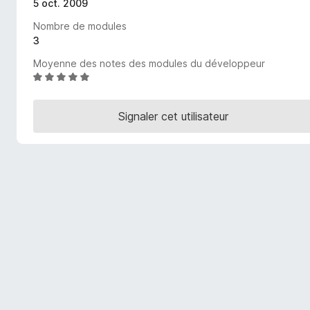
5 oct. 2009
g
Nombre de modules
a
3
t
e
Moyenne des notes des modules du développeur
u
N
o
r
t
F
Signaler cet utilisateur
é
i
5
r
s
e
u
f
r
o
5
x