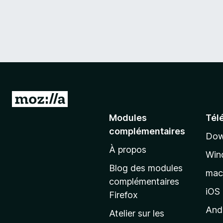
A
l
Modules
Tél
l
complémentaires
Dow
e
À propos
r
Win
à
Blog des modules
ma
l
complémentaires
a
iOS
Firefox
p
And
Atelier sur les
a