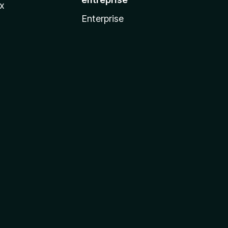
ux
Enterprise