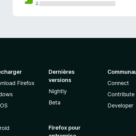
a
n
t
écharger
Dernières
Communau
versions
nload Firefox
Connect
Nightly
dows
Contribute
Beta
cOS
Developer
Firefox pour
roid
entreprise