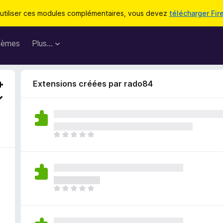
utiliser ces modules complémentaires, vous devez
télécharger Fir
hèmes
Plus…
Extensions créées par rado84
I
l
n
’
y
a
I
a
l
u
n
c
’