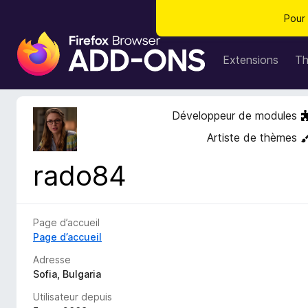
Pour 
M
o
Extensions
T
d
u
l
Développeur de modules
e
Artiste de thèmes
s
p
rado84
o
u
r
l
Page d’accueil
e
Page d’accueil
n
Adresse
a
Sofia, Bulgaria
v
Utilisateur depuis
i