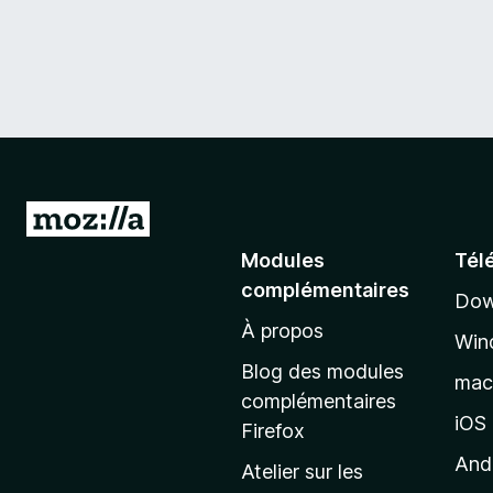
A
l
Modules
Tél
l
complémentaires
Dow
e
À propos
r
Win
à
Blog des modules
ma
l
complémentaires
a
iOS
Firefox
p
And
Atelier sur les
a