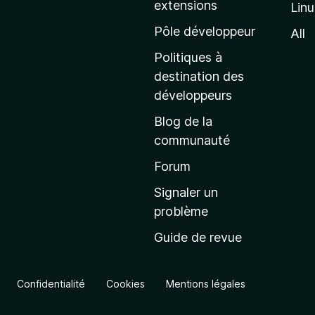
extensions
Lin
g
e
Pôle développeur
All
d
Politiques à
’
destination des
a
développeurs
c
Blog de la
c
communauté
u
e
Forum
i
Signaler un
l
problème
d
Guide de revue
e
M
o
Confidentialité
Cookies
Mentions légales
z