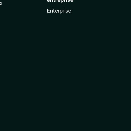
ux
Enterprise