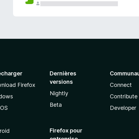
a
n
t
écharger
Dernières
Communau
versions
nload Firefox
Connect
Nightly
dows
Contribute
Beta
cOS
Developer
Firefox pour
roid
entreprise