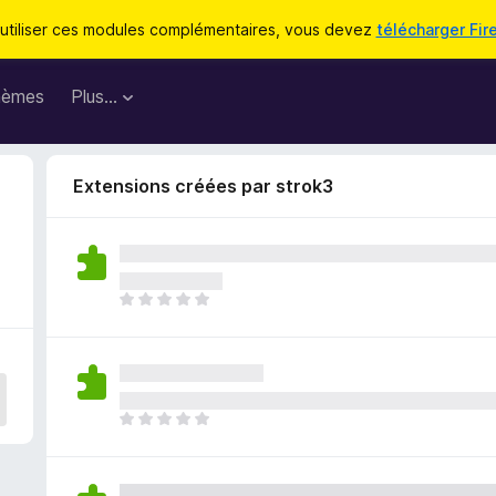
utiliser ces modules complémentaires, vous devez
télécharger Fir
hèmes
Plus…
Extensions créées par strok3
I
l
n
’
y
a
I
a
l
u
n
c
’