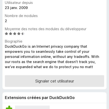
Utilisateur depuis
g
23 janv. 2009
a
Nombre de modules
t
2
e
u
Moyenne des notes des modules du développeur
r
N
o
F
Biographie
t
i
DuckDuckGo is an Internet privacy company that
é
r
empowers you to seamlessly take control of your
4
personal information online, without any tradeoffs. With
e
,
our roots as the search engine that doesn’t track you,
f
3
we’ve expanded what we do to protect you no matt
o
s
x
u
r
Signaler cet utilisateur
5
Extensions créées par DuckDuckGo