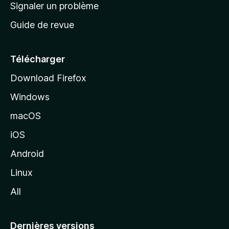
a
Signaler un problème
t
c
a
Guide de revue
c
n
t
u
e
Télécharger
i
Download Firefox
l
Windows
d
e
macOS
M
iOS
o
z
Android
i
Linux
l
All
l
a
Dernières versions