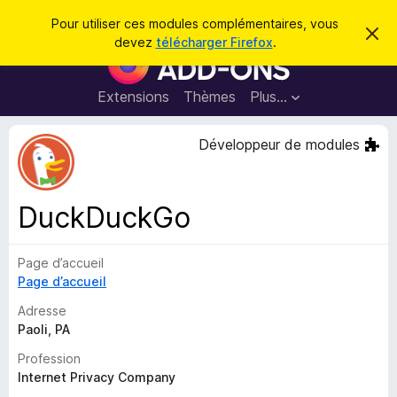
R
Connexion
Pour utiliser ces modules complémentaires, vous
C
e
devez
télécharger Firefox
.
a
M
c
c
o
h
h
e
d
Extensions
Thèmes
Plus…
e
r
u
c
r
e
l
Développeur de modules
c
m
e
e
h
s
s
e
s
p
a
DuckDuckGo
r
g
o
e
u
Page d’accueil
r
Page d’accueil
l
e
Adresse
n
Paoli, PA
a
Profession
v
Internet Privacy Company
i