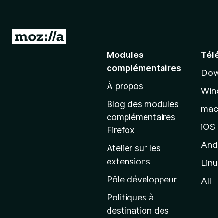
g
a
t
A
e
l
Modules
Tél
u
l
r
complémentaires
Dow
e
F
À propos
r
i
Win
à
r
Blog des modules
ma
e
l
complémentaires
f
a
iOS
Firefox
o
p
And
Atelier sur les
x
a
extensions
Lin
g
e
Pôle développeur
All
d
Politiques à
’
destination des