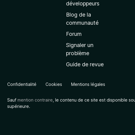
a
développeurs
c
Blog de la
c
communauté
u
e
Forum
i
Signaler un
l
problème
d
Guide de revue
e
M
o
Confidentialité
Cookies
Mentions légales
z
i
Sauf
mention contraire
, le contenu de ce site est disponible so
l
supérieure.
l
a