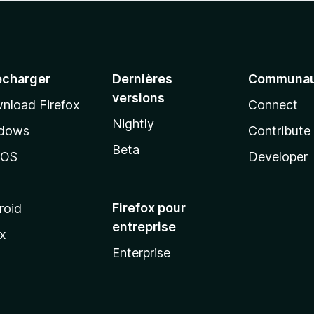
écharger
Dernières
Communau
versions
nload Firefox
Connect
Nightly
dows
Contribute
Beta
cOS
Developer
Firefox pour
roid
entreprise
ux
Enterprise