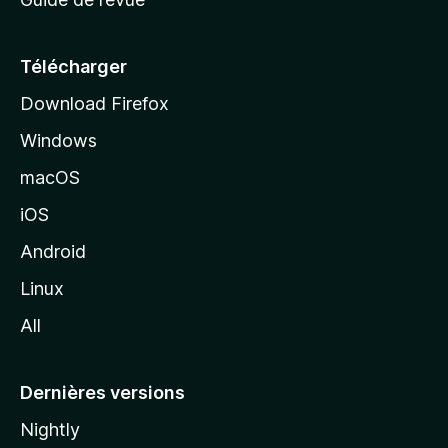
c
u
e
Télécharger
i
Download Firefox
l
Windows
d
e
macOS
M
iOS
o
z
Android
i
Linux
l
All
l
a
Dernières versions
Nightly