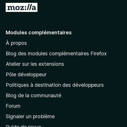
g
A
a
l
t
l
e
e
Modules complémentaires
u
r
r
À propos
à
F
l
i
Blog des modules complémentaires Firefox
r
a
Atelier sur les extensions
e
p
f
Pôle développeur
a
o
g
Politiques à destination des développeurs
x
e
Blog de la communauté
d
’
Forum
a
Signaler un problème
c
Guide de revue