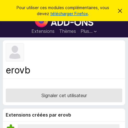
R
Connexion
Pour utiliser ces modules complémentaires, vous
C
e
devez
télécharger Firefox
.
a
M
c
c
o
h
h
e
d
Extensions
Thèmes
Plus…
e
r
u
c
r
e
l
c
m
e
e
h
s
s
e
s
p
a
erovb
r
g
o
e
u
r
l
Signaler cet utilisateur
e
n
a
Extensions créées par erovb
v
i