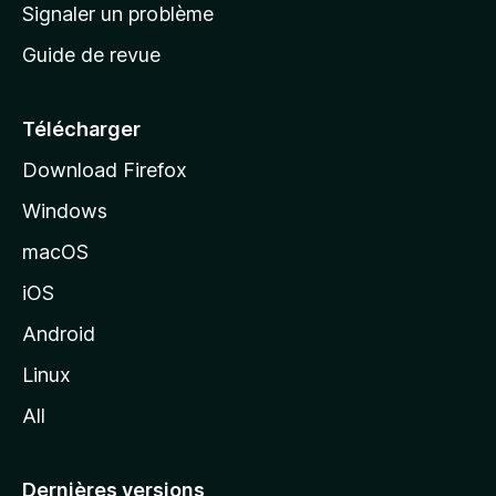
a
Signaler un problème
t
c
a
Guide de revue
c
n
t
u
e
Télécharger
i
Download Firefox
l
Windows
d
e
macOS
M
iOS
o
z
Android
i
Linux
l
All
l
a
Dernières versions