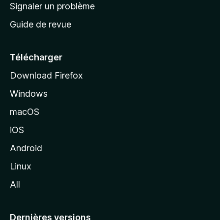
a
Signaler un problème
t
c
a
Guide de revue
c
n
t
u
e
Télécharger
i
Download Firefox
l
Windows
d
e
macOS
M
iOS
o
z
Android
i
Linux
l
All
l
a
Dernières versions