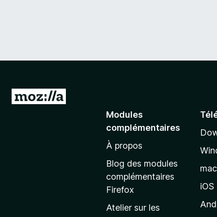
A
l
Modules
Tél
l
complémentaires
Dow
e
À propos
r
Win
à
Blog des modules
ma
l
complémentaires
a
iOS
Firefox
p
And
Atelier sur les
a