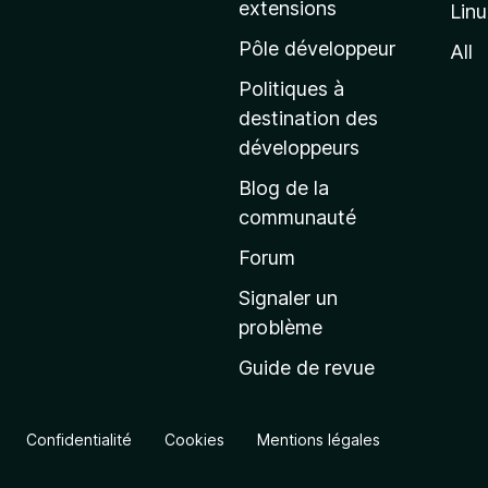
extensions
Lin
g
e
Pôle développeur
All
d
Politiques à
’
destination des
a
développeurs
c
Blog de la
c
communauté
u
e
Forum
i
Signaler un
l
problème
d
Guide de revue
e
M
o
Confidentialité
Cookies
Mentions légales
z