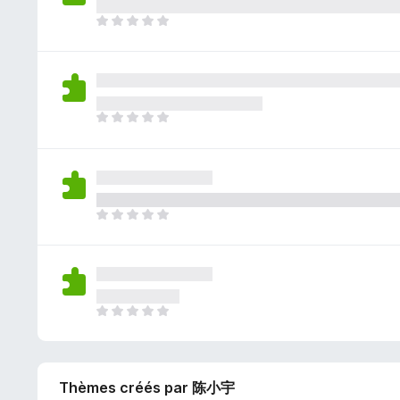
y
t
l
e
n
a
I
a
’
p
e
a
l
n
i
o
n
u
n
t
n
u
o
c
’
s
r
t
u
y
t
l
e
n
a
I
a
’
p
e
a
l
n
i
o
n
u
n
t
n
u
o
c
’
s
r
t
u
y
t
l
e
n
a
I
a
’
p
e
a
l
n
i
o
n
u
n
t
n
u
o
c
’
s
r
t
u
y
t
l
e
n
a
I
a
’
p
e
a
l
n
i
o
n
u
n
t
n
u
o
c
’
s
r
t
u
Thèmes créés par 陈小宇
y
t
l