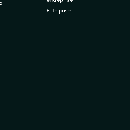
ux
Enterprise