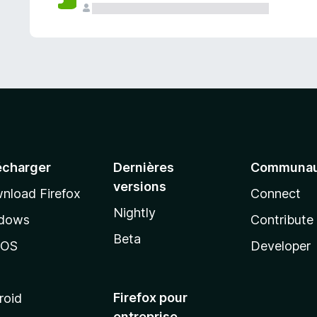
a
n
t
écharger
Dernières
Communau
versions
nload Firefox
Connect
Nightly
dows
Contribute
Beta
cOS
Developer
Firefox pour
roid
entreprise