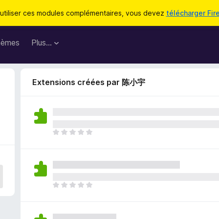
utiliser ces modules complémentaires, vous devez
télécharger Fir
hèmes
Plus…
Extensions créées par 陈小宇
I
l
n
’
y
a
I
a
l
u
n
c
’