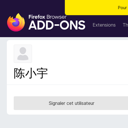
Pour 
M
o
Extensions
T
d
u
l
e
s
p
陈小宇
o
u
r
l
e
Signaler cet utilisateur
n
a
v
i