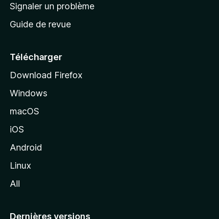
a
Signaler un problème
t
c
a
Guide de revue
c
n
t
u
e
Télécharger
i
Download Firefox
l
Windows
d
e
macOS
M
iOS
o
z
Android
i
Linux
l
All
l
a
Dernières versions