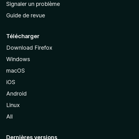
a
Signaler un problème
t
c
a
Guide de revue
c
n
t
u
e
Télécharger
i
Download Firefox
l
Windows
d
e
macOS
M
iOS
o
z
Android
i
Linux
l
All
l
a
Dernières versions