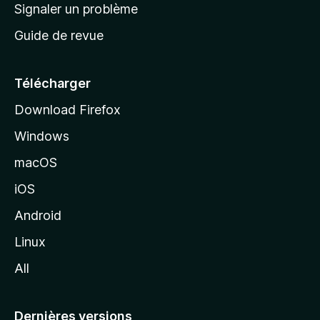
a
Signaler un problème
t
c
a
Guide de revue
c
n
t
u
e
Télécharger
i
Download Firefox
l
Windows
d
e
macOS
M
iOS
o
z
Android
i
Linux
l
All
l
a
Dernières versions