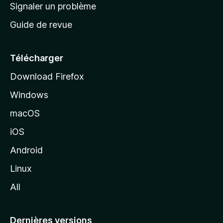
a
Signaler un problème
t
c
a
Guide de revue
c
n
t
u
e
Télécharger
i
Download Firefox
l
Windows
d
e
macOS
M
iOS
o
z
Android
i
Linux
l
All
l
a
Dernières versions