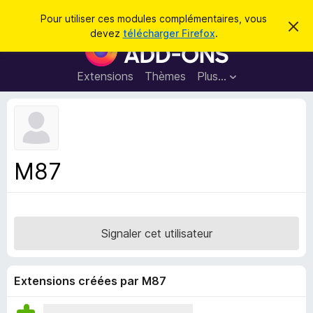
R
Connexion
Pour utiliser ces modules complémentaires, vous
C
e
devez
télécharger Firefox
.
a
M
c
c
o
h
h
e
d
Extensions
Thèmes
Plus…
e
r
u
c
r
e
l
c
m
e
e
h
s
s
e
s
p
a
M87
r
g
o
e
u
r
l
Signaler cet utilisateur
e
n
a
Extensions créées par M87
v
i