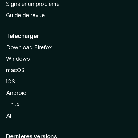
a
Signaler un problème
t
c
a
Guide de revue
c
n
t
u
e
Télécharger
i
Download Firefox
l
Windows
d
e
macOS
M
iOS
o
z
Android
i
Linux
l
All
l
a
Dernières versions