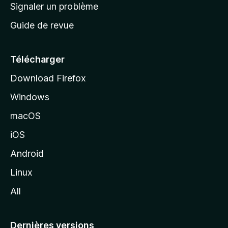
a
Signaler un problème
t
c
a
Guide de revue
c
n
t
u
e
Télécharger
i
Download Firefox
l
Windows
d
e
macOS
M
iOS
o
z
Android
i
Linux
l
All
l
a
Dernières versions