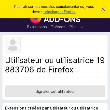
R
Connexion
Pour utiliser ces modules complémentaires, vous
C
e
devez
télécharger Firefox
.
a
M
c
c
o
h
h
e
d
Extensions
Thèmes
Plus…
e
r
u
c
r
e
l
c
m
e
e
h
s
s
e
s
p
a
Utilisateur ou utilisatrice 19
r
g
o
e
883706 de Firefox
u
r
l
e
n
Signaler cet utilisateur
a
v
Extensions créées par Utilisateur ou utilisatrice
i