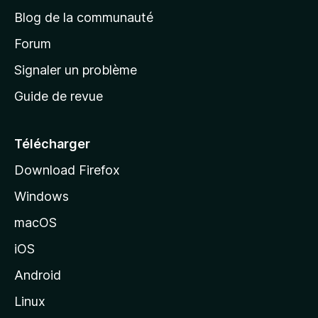
e
a
’
Blog de la communauté
n
d
i
t
’
Forum
n
s
a
Signaler un problème
t
c
a
Guide de revue
c
n
t
u
e
Télécharger
i
Download Firefox
l
Windows
d
e
macOS
M
iOS
o
z
Android
i
Linux
l