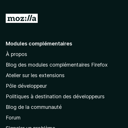
g
a
A
t
l
e
l
u
r
e
Modules complémentaires
F
r
i
À propos
à
r
l
Blog des modules complémentaires Firefox
e
a
f
Atelier sur les extensions
p
o
Pôle développeur
a
x
g
Politiques à destination des développeurs
e
Blog de la communauté
d
’
Forum
a