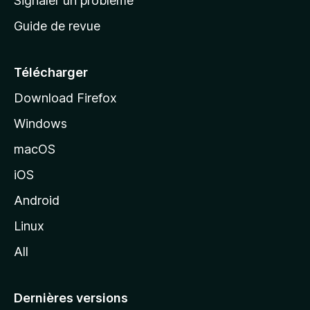
Signaler un problème
c
Guide de revue
c
u
e
Télécharger
i
Download Firefox
l
Windows
d
e
macOS
M
iOS
o
z
Android
i
Linux
l
All
l
a
Dernières versions