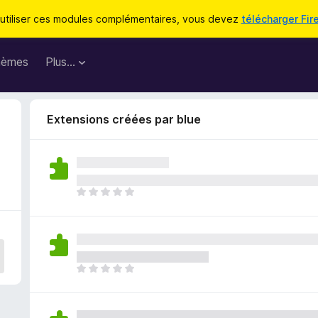
utiliser ces modules complémentaires, vous devez
télécharger Fir
hèmes
Plus…
Extensions créées par blue
I
l
n
’
y
a
I
a
l
u
n
c
’