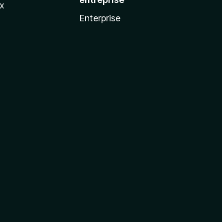
ux
Enterprise