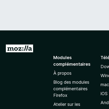
A
l
Modules
Tél
l
complémentaires
Dow
e
À propos
r
Win
à
Blog des modules
ma
l
complémentaires
a
iOS
Firefox
p
And
Atelier sur les
a