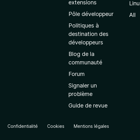
extensions
Lin
g
e
Pôle développeur
All
d
Politiques à
’
destination des
a
développeurs
c
Blog de la
c
communauté
u
e
Forum
i
Signaler un
l
problème
d
Guide de revue
e
M
o
Confidentialité
Cookies
Mentions légales
z