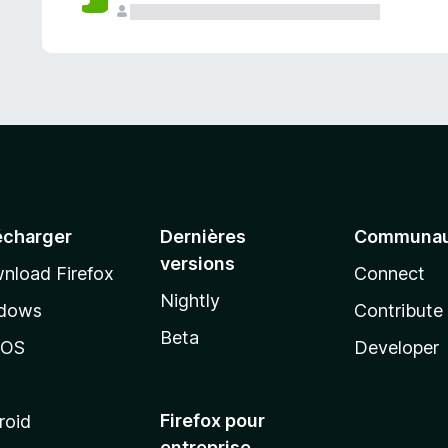
a
n
t
écharger
Dernières
Communau
versions
nload Firefox
Connect
Nightly
dows
Contribute
Beta
cOS
Developer
Firefox pour
roid
entreprise