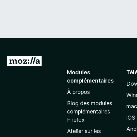
A
l
Modules
Tél
l
complémentaires
Dow
e
À propos
r
Win
à
Blog des modules
ma
l
complémentaires
a
iOS
Firefox
p
And
Atelier sur les
a