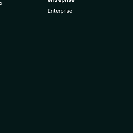
ux
Enterprise