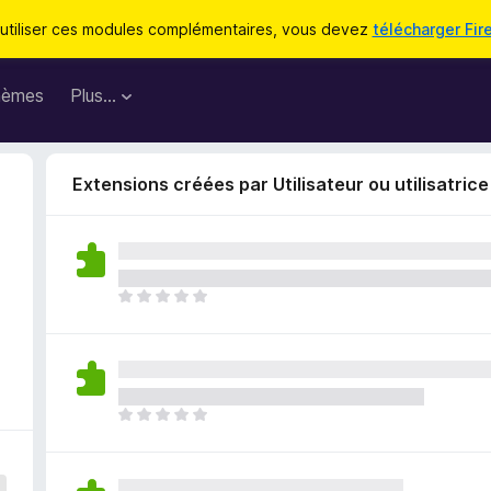
utiliser ces modules complémentaires, vous devez
télécharger Fir
hèmes
Plus…
Extensions créées par Utilisateur ou utilisatric
I
e
l
n
’
y
a
I
a
l
u
n
c
’