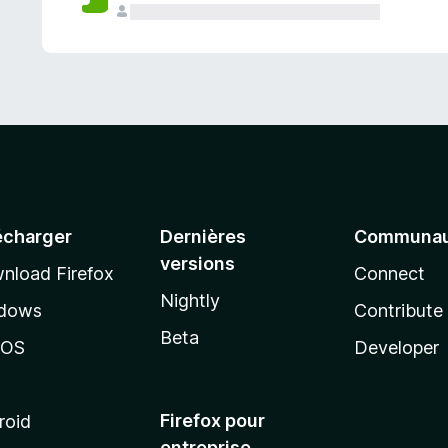
a
n
t
écharger
Dernières
Communau
versions
nload Firefox
Connect
Nightly
dows
Contribute
Beta
cOS
Developer
Firefox pour
roid
entreprise