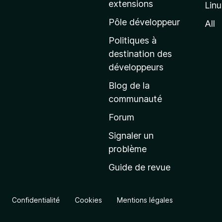
extensions
Lin
g
e
Pôle développeur
All
d
Politiques à
’
destination des
a
développeurs
c
Blog de la
c
communauté
u
e
Forum
i
Signaler un
l
problème
d
Guide de revue
e
M
o
Confidentialité
Cookies
Mentions légales
z