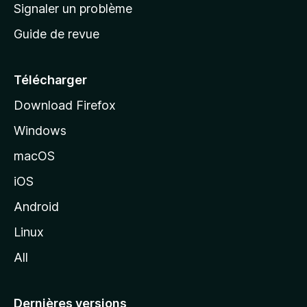
a
Signaler un problème
t
c
a
Guide de revue
c
n
t
u
e
Télécharger
i
Download Firefox
l
Windows
d
e
macOS
M
iOS
o
z
Android
i
Linux
l
All
l
a
Dernières versions