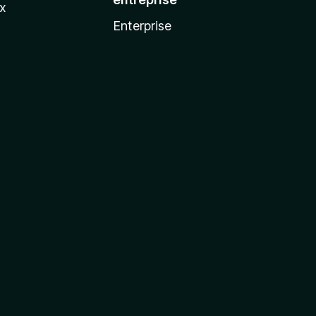
ux
Enterprise