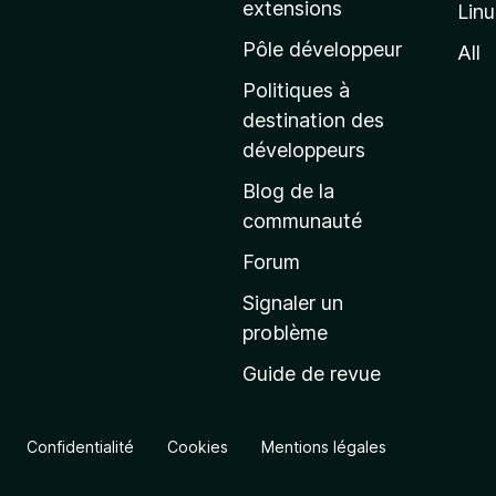
extensions
Lin
g
e
Pôle développeur
All
d
Politiques à
’
destination des
a
développeurs
c
Blog de la
c
communauté
u
e
Forum
i
Signaler un
l
problème
d
Guide de revue
e
M
o
Confidentialité
Cookies
Mentions légales
z