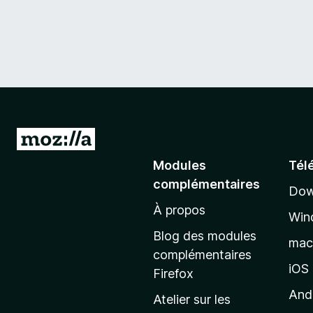
A
l
Modules
Tél
l
complémentaires
Dow
e
À propos
r
Win
à
Blog des modules
ma
l
complémentaires
a
iOS
Firefox
p
And
Atelier sur les
a