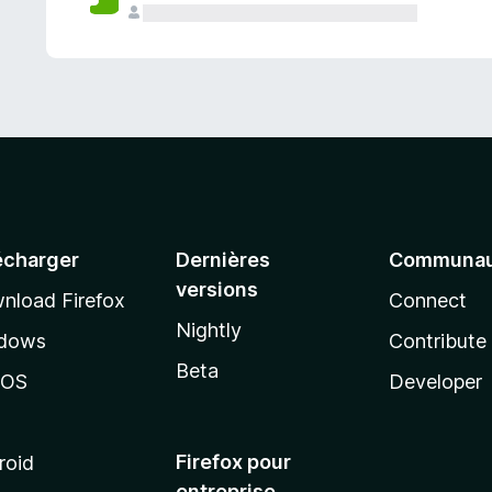
a
n
t
écharger
Dernières
Communau
versions
nload Firefox
Connect
Nightly
dows
Contribute
Beta
cOS
Developer
Firefox pour
roid
entreprise