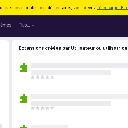
utiliser ces modules complémentaires, vous devez
télécharger Fir
hèmes
Plus…
Extensions créées par Utilisateur ou utilisatric
I
l
n
’
y
a
I
a
l
u
n
c
’