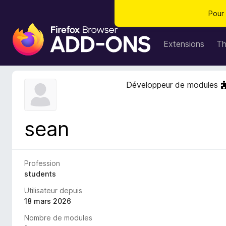
Pour 
M
o
Extensions
T
d
u
l
Développeur de modules
e
s
p
sean
o
u
r
l
Profession
e
students
n
Utilisateur depuis
a
18 mars 2026
v
Nombre de modules
i