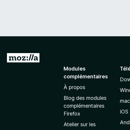
A
l
Modules
Tél
l
complémentaires
Dow
e
À propos
r
Win
à
Blog des modules
ma
l
complémentaires
a
iOS
Firefox
p
And
Atelier sur les
a