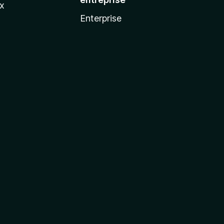
ux
Enterprise