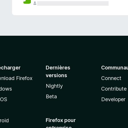
a
n
t
écharger
Dernières
Communau
versions
nload Firefox
Connect
Nightly
dows
Contribute
Beta
cOS
Developer
Firefox pour
roid
entreprise