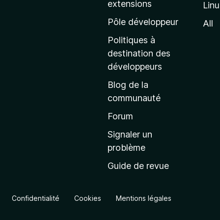
extensions
Lin
g
e
Pôle développeur
All
d
Politiques à
’
destination des
a
développeurs
c
Blog de la
c
communauté
u
e
Forum
i
Signaler un
l
problème
d
Guide de revue
e
M
o
Confidentialité
Cookies
Mentions légales
z