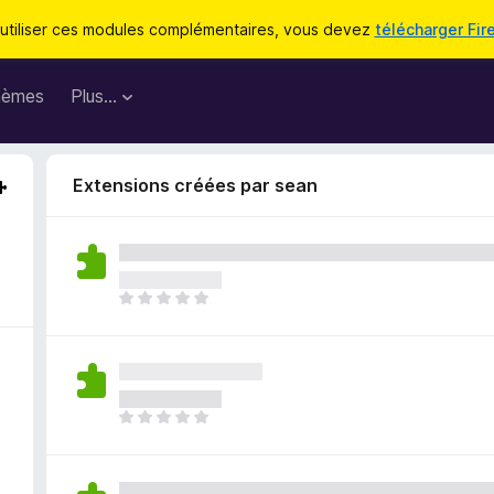
utiliser ces modules complémentaires, vous devez
télécharger Fir
hèmes
Plus…
Extensions créées par sean
I
l
n
’
y
a
I
a
l
u
n
c
’