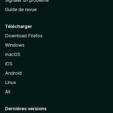
Signaler un problème
c
Guide de revue
c
u
e
Télécharger
i
Download Firefox
l
Windows
d
e
macOS
M
iOS
o
z
Android
i
Linux
l
All
l
a
Dernières versions