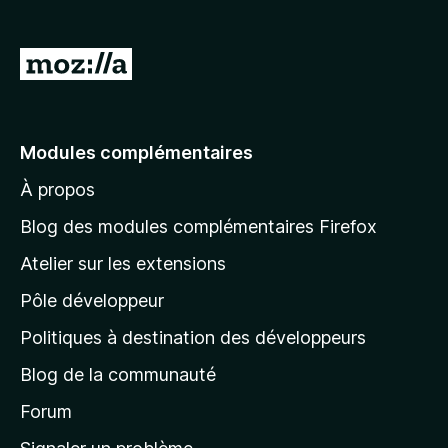
g
a
A
t
l
e
l
u
r
e
Modules complémentaires
F
r
i
À propos
à
r
l
Blog des modules complémentaires Firefox
e
a
f
Atelier sur les extensions
p
o
Pôle développeur
a
x
g
Politiques à destination des développeurs
e
Blog de la communauté
d
’
Forum
a