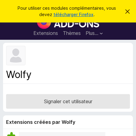
R
Connexion
Pour utiliser ces modules complémentaires, vous
C
e
devez
télécharger Firefox
.
a
M
c
c
o
h
h
e
d
Extensions
Thèmes
Plus…
e
r
u
c
r
e
l
c
m
e
e
h
s
s
e
s
p
a
Wolfy
r
g
o
e
u
r
l
Signaler cet utilisateur
e
n
a
Extensions créées par Wolfy
v
i