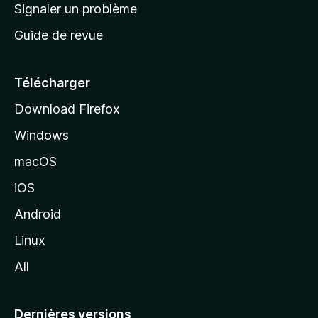
a
Signaler un problème
t
c
a
Guide de revue
c
n
t
u
e
Télécharger
i
Download Firefox
l
Windows
d
e
macOS
M
iOS
o
z
Android
i
Linux
l
All
l
a
Dernières versions