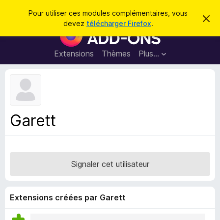
R
Connexion
Pour utiliser ces modules complémentaires, vous
C
e
devez
télécharger Firefox
.
a
M
c
c
o
h
h
e
d
Extensions
Thèmes
Plus…
e
r
u
c
r
e
l
c
m
e
e
h
s
s
e
s
p
a
Garett
r
g
o
e
u
r
l
Signaler cet utilisateur
e
n
a
Extensions créées par Garett
v
i