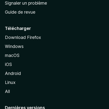
a
Signaler un problème
t
c
a
Guide de revue
c
n
t
u
e
Télécharger
i
Download Firefox
l
Windows
d
e
macOS
M
iOS
o
z
Android
i
Linux
l
All
l
a
Dernières versions