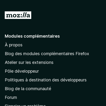
g
a
A
t
l
e
l
u
r
e
Modules complémentaires
F
r
i
À propos
à
r
l
Blog des modules complémentaires Firefox
e
a
f
Atelier sur les extensions
p
o
Pôle développeur
a
x
g
Politiques à destination des développeurs
e
Blog de la communauté
d
’
Forum
a