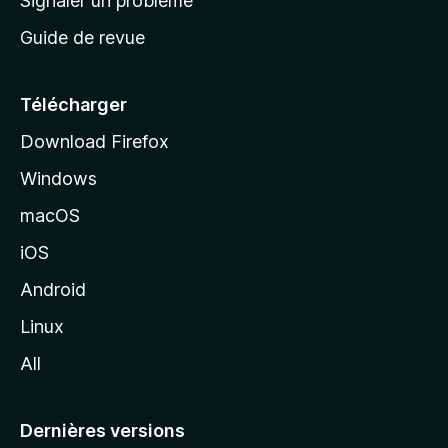
Signaler un problème
c
Guide de revue
c
u
e
Télécharger
i
Download Firefox
l
Windows
d
e
macOS
M
iOS
o
z
Android
i
Linux
l
All
l
a
Dernières versions