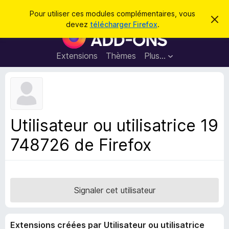
R
Connexion
Pour utiliser ces modules complémentaires, vous
C
e
devez
télécharger Firefox
.
a
M
c
c
o
h
h
e
d
Extensions
Thèmes
Plus…
e
r
u
c
r
e
l
c
m
e
e
h
s
s
e
s
p
a
Utilisateur ou utilisatrice 19
r
g
o
e
748726 de Firefox
u
r
l
e
n
Signaler cet utilisateur
a
v
Extensions créées par Utilisateur ou utilisatrice
i