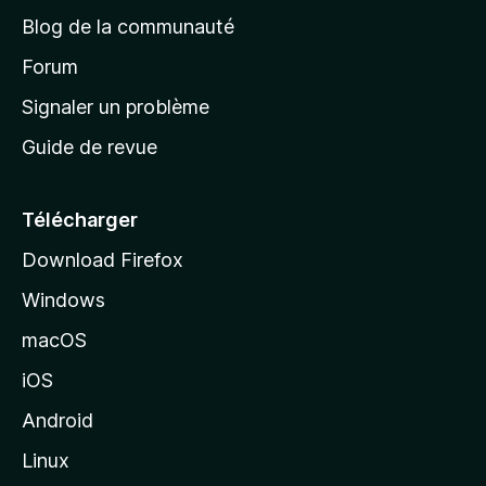
e
a
’
Blog de la communauté
n
d
i
t
’
Forum
n
s
a
Signaler un problème
t
c
a
Guide de revue
c
n
t
u
e
Télécharger
i
Download Firefox
l
Windows
d
e
macOS
M
iOS
o
z
Android
i
Linux
l