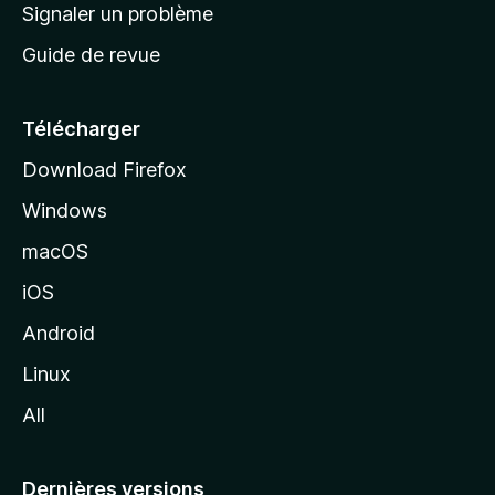
a
Signaler un problème
t
c
a
Guide de revue
c
n
t
u
e
Télécharger
i
Download Firefox
l
Windows
d
e
macOS
M
iOS
o
z
Android
i
Linux
l
All
l
a
Dernières versions