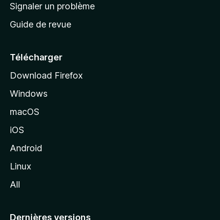
a
Signaler un problème
t
c
a
Guide de revue
c
n
t
u
e
Télécharger
i
Download Firefox
l
Windows
d
e
macOS
M
iOS
o
z
Android
i
Linux
l
All
l
a
Dernières versions