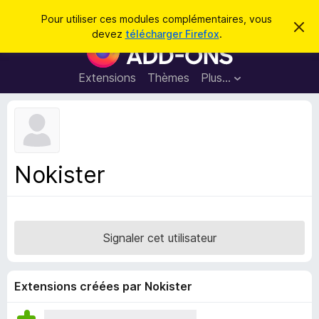
R
Connexion
Pour utiliser ces modules complémentaires, vous
C
e
devez
télécharger Firefox
.
a
M
c
c
o
h
h
e
d
Extensions
Thèmes
Plus…
e
r
u
c
r
e
l
c
m
e
e
h
s
s
e
s
p
a
Nokister
r
g
o
e
u
r
l
Signaler cet utilisateur
e
n
a
Extensions créées par Nokister
v
i