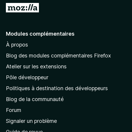
g
A
a
l
t
l
e
e
Modules complémentaires
u
r
r
À propos
à
F
l
i
Blog des modules complémentaires Firefox
r
a
Atelier sur les extensions
e
p
f
Pôle développeur
a
o
g
Politiques à destination des développeurs
x
e
Blog de la communauté
d
’
Forum
a
Signaler un problème
c
Guide de revue