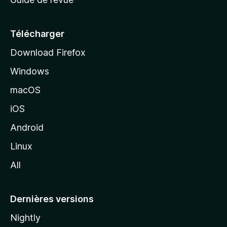
c
u
e
Télécharger
i
Download Firefox
l
Windows
d
e
macOS
M
iOS
o
z
Android
i
Linux
l
All
l
a
Dernières versions
Nightly