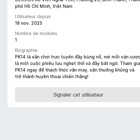
g
phố Hồ Chí Minh, Việt Nam
a
Utilisateur depuis
t
18 nov. 2025
e
Nombre de modules
u
1
r
F
Biographie
PK14 là sân chơi trực tuyến đầy bùng nổ, nơi mỗi ván cượ
i
là một cuộc phiêu lưu nghẹt thở và đầy bất ngờ. Tham gia
r
PK14 ngay để thách thức vận may, săn thưởng khủng và
e
trở thành huyền thoại chiến thắng!
f
o
Signaler cet utilisateur
x