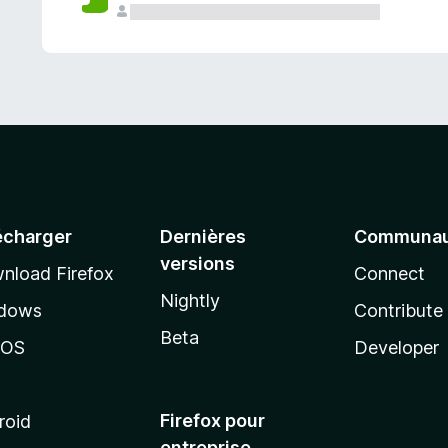
a
n
t
écharger
Dernières
Communau
versions
nload Firefox
Connect
Nightly
dows
Contribute
Beta
cOS
Developer
Firefox pour
roid
entreprise