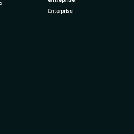
ux
Enterprise