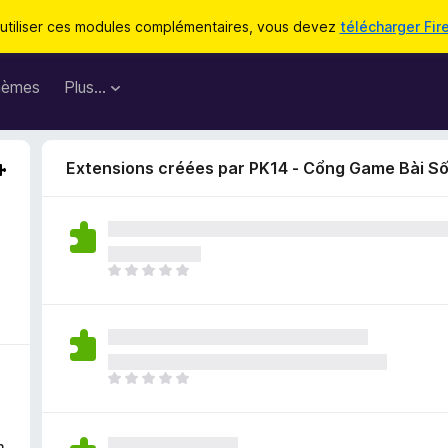
utiliser ces modules complémentaires, vous devez
télécharger Fir
hèmes
Plus…
Extensions créées par PK14 - Cổng Game Bài Số
I
l
n
’
y
a
I
a
l
u
n
c
’
h