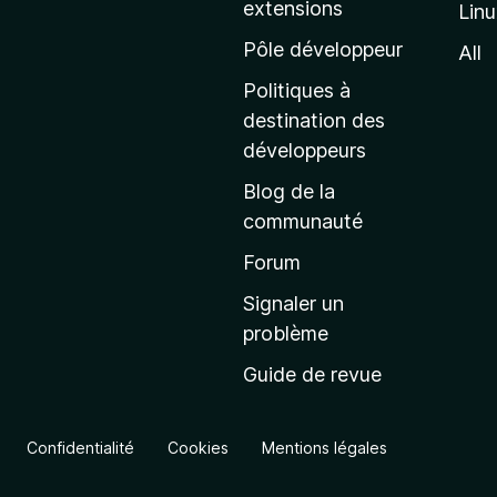
extensions
Lin
g
e
Pôle développeur
All
d
Politiques à
’
destination des
a
développeurs
c
Blog de la
c
communauté
u
e
Forum
i
Signaler un
l
problème
d
Guide de revue
e
M
o
Confidentialité
Cookies
Mentions légales
z