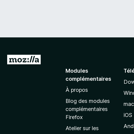
A
l
Modules
Tél
l
complémentaires
Dow
e
À propos
r
Win
à
Blog des modules
ma
l
complémentaires
a
iOS
Firefox
p
And
Atelier sur les
a