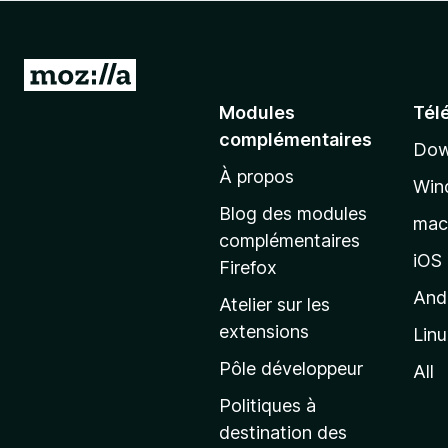
g
a
t
A
e
l
Modules
Tél
u
l
r
complémentaires
Dow
e
F
À propos
r
i
Win
à
r
Blog des modules
ma
e
l
complémentaires
f
a
iOS
Firefox
o
p
And
Atelier sur les
x
a
extensions
Lin
g
e
Pôle développeur
All
d
Politiques à
’
destination des