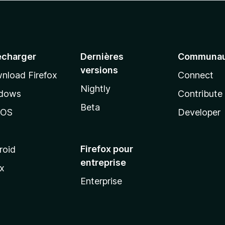
écharger
Dernières
Communau
versions
nload Firefox
Connect
Nightly
dows
Contribute
Beta
cOS
Developer
Firefox pour
roid
entreprise
ux
Enterprise