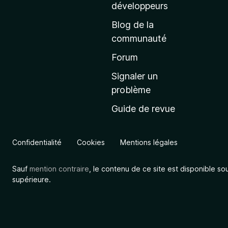
a
développeurs
c
Blog de la
c
communauté
u
e
Forum
i
Signaler un
l
problème
d
Guide de revue
e
M
o
Confidentialité
Cookies
Mentions légales
z
i
Sauf
mention contraire
, le contenu de ce site est disponible so
l
supérieure.
l
a