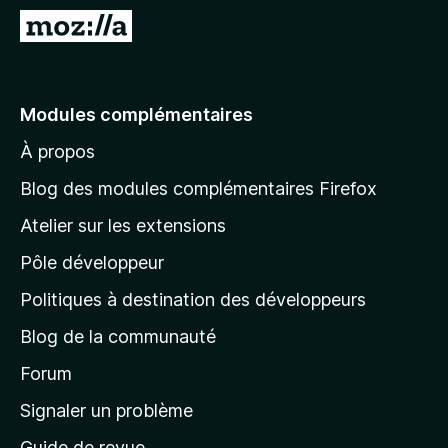
g
A
a
l
t
l
e
e
Modules complémentaires
u
r
r
À propos
à
F
l
i
Blog des modules complémentaires Firefox
r
a
Atelier sur les extensions
e
p
f
Pôle développeur
a
o
g
Politiques à destination des développeurs
x
e
Blog de la communauté
d
’
Forum
a
Signaler un problème
c
Guide de revue