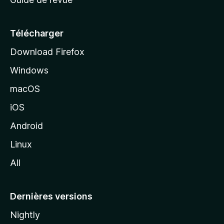
c
u
e
Télécharger
i
Download Firefox
l
Windows
d
e
macOS
M
iOS
o
z
Android
i
Linux
l
All
l
a
Dernières versions
Nightly