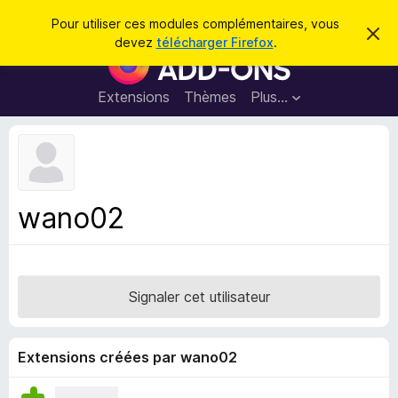
R
Connexion
Pour utiliser ces modules complémentaires, vous
C
e
devez
télécharger Firefox
.
a
M
c
c
o
h
h
e
d
Extensions
Thèmes
Plus…
e
r
u
c
r
e
l
c
m
e
e
h
s
s
e
s
p
a
wano02
r
g
o
e
u
r
l
Signaler cet utilisateur
e
n
a
Extensions créées par wano02
v
i