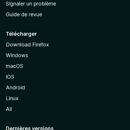
a
Signaler un problème
t
c
a
Guide de revue
c
n
t
u
e
Télécharger
i
Download Firefox
l
Windows
d
e
macOS
M
iOS
o
z
Android
i
Linux
l
All
l
a
Dernières versions