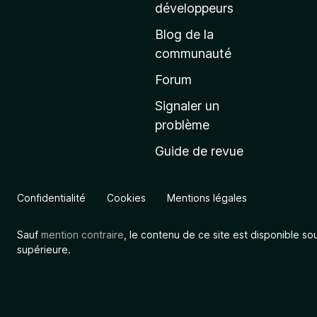
a
développeurs
c
Blog de la
c
communauté
u
e
Forum
i
Signaler un
l
problème
d
Guide de revue
e
M
o
Confidentialité
Cookies
Mentions légales
z
i
Sauf
mention contraire
, le contenu de ce site est disponible so
l
supérieure.
l
a