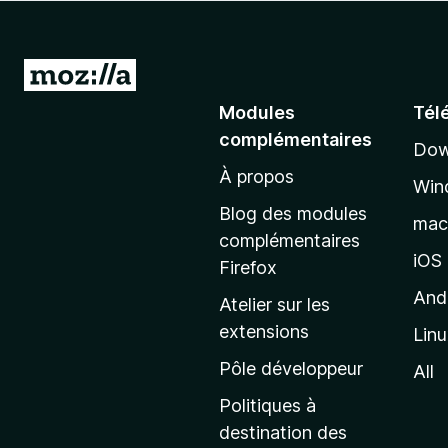
g
a
t
A
e
l
Modules
Tél
u
l
r
complémentaires
Dow
e
F
À propos
r
i
Win
à
r
Blog des modules
ma
e
l
complémentaires
f
a
iOS
Firefox
o
p
And
Atelier sur les
x
a
extensions
Lin
g
e
Pôle développeur
All
d
Politiques à
’
destination des