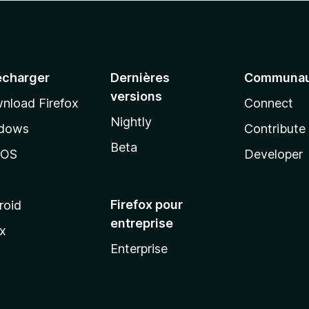
écharger
Dernières
Communau
versions
nload Firefox
Connect
Nightly
dows
Contribute
Beta
cOS
Developer
Firefox pour
roid
entreprise
ux
Enterprise